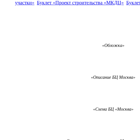
участки»
Буклет «Проект строительства «МКДЦ»
Букле
«Обложка»
«Описание БЦ Москва»
«Схема БЦ «Москва»