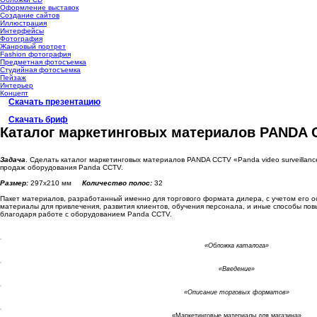
Оформление выставок
Создание сайтов
Иллюстрация
Интерфейсы
Фотография
Жанровый портрет
Fashion фотография
Предметная фотосъемка
Студийная фотосъемка
Пейзаж
Интерьер
Концепт
Скачать презентацию
Скачать бриф
Каталог маркетинговых материалов PANDA 
Задача
. Сделать каталог маркетинговых материалов PANDA CCTV «Panda video surveillanc
продаж оборудования Panda CCTV.
Размер:
297х210 мм
Количество полос:
32
Пакет материалов, разработанный именно для торгового формата дилера, с учетом его ос
материалы для привлечения, развития клиентов, обучения персонала, и иные способы по
благодаря работе с оборудованием Panda CCTV.
«Обложка каталога»
«Введение»
«Описание торговых форматов»
«Маркетинговые материалы для магазина»