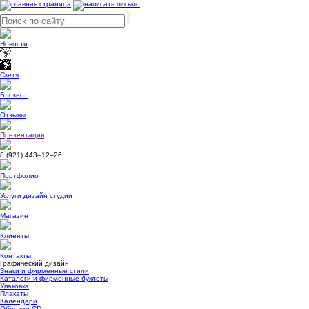
Новости
Скетч
Блокнот
Отзывы
Презентация
8 (921)
443–12–26
Портфолио
Услуги дизайн студии
Магазин
Клиенты
Контакты
Графический дизайн
Знаки и фирменные стили
Каталоги и фирменные буклеты
Упаковка
Плакаты
Календари
Обложки CD