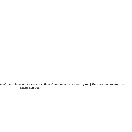
восёла» | Ремонт квартиры | Выезд независимого эксперта | Приемка квартиры от
застройщика»