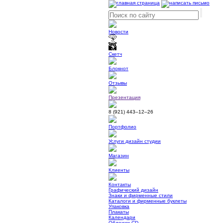
Новости
Скетч
Блокнот
Отзывы
Презентация
8 (921)
443–12–26
Портфолио
Услуги дизайн студии
Магазин
Клиенты
Контакты
Графический дизайн
Знаки и фирменные стили
Каталоги и фирменные буклеты
Упаковка
Плакаты
Календари
Обложки CD