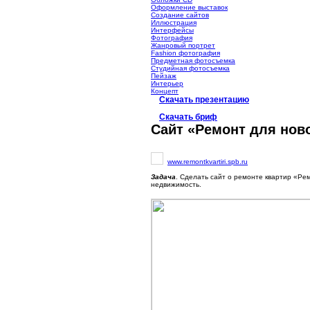
Оформление выставок
Создание сайтов
Иллюстрация
Интерфейсы
Фотография
Жанровый портрет
Fashion фотография
Предметная фотосъемка
Студийная фотосъемка
Пейзаж
Интерьер
Концепт
Скачать презентацию
Скачать бриф
Сайт «Ремонт для нов
www.remontkvartiri.spb.ru
Задача
. Сделать сайт о ремонте квартир «Ре
недвижимость.